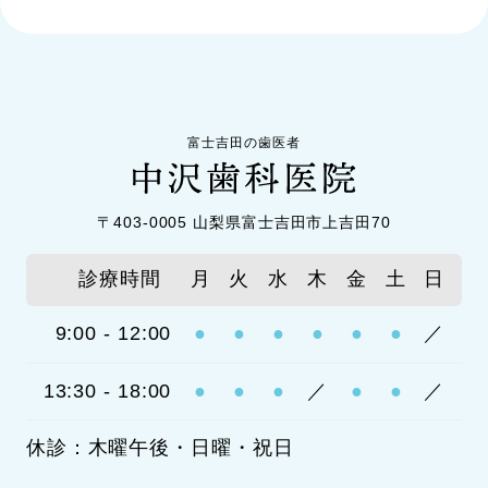
富士吉田の歯医者
〒403-0005 山梨県富士吉田市上吉田70
診療時間
月
火
水
木
金
土
日
9:00 - 12:00
●
●
●
●
●
●
／
13:30 - 18:00
●
●
●
／
●
●
／
休診：木曜午後・日曜・祝日