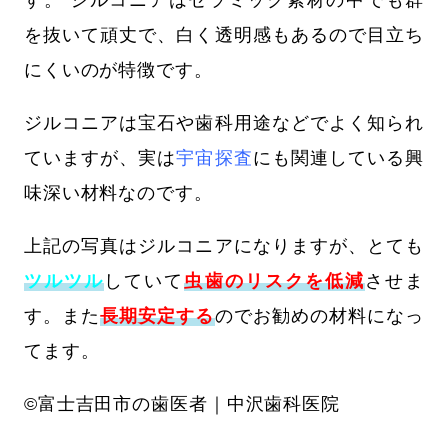
す。 ジルコニアはセラミック素材の中でも群
を抜いて頑丈で、白く透明感もあるので目立ち
にくいのが特徴です。
ジルコニアは宝石や歯科用途などでよく知られ
ていますが、実は
宇宙探査
にも関連している興
味深い材料なのです。
上記の写真はジルコニアになりますが、とても
ツルツル
していて
虫歯のリスクを低減
させま
す。また
長期安定する
のでお勧めの材料になっ
てます。
©富士吉田市の歯医者
｜中沢歯科医院