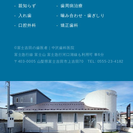
親知らず
歯周病治療
入れ歯
噛み合わせ・歯ぎしり
口腔外科
矯正歯科
©富士吉田の歯医者
｜中沢歯科医院
富士急行線 富士山 富士急行河口湖線も利用可 車6分
〒403-0005 山梨県富士吉田市上吉田70 TEL:
0555-23-4182